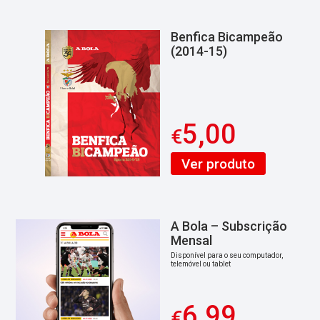
Benfica Bicampeão
(2014-15)
5,00
€
Ver produto
A Bola – Subscrição
Mensal
Disponível para o seu computador,
telemóvel ou tablet
6,99
€