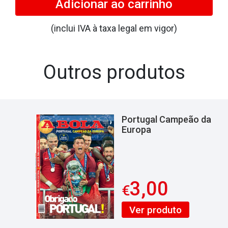
Adicionar
ao carrinho
-
Taça
(inclui IVA à taxa legal em vigor)
das
Taças
(1963-
Outros produtos
64)
Portugal Campeão da
Europa
3,00
€
Ver produto