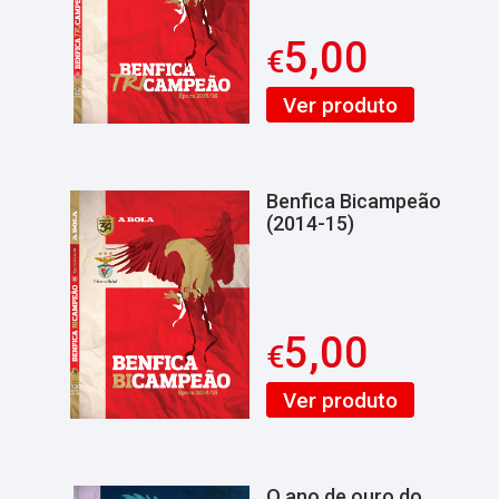
5,00
€
Ver produto
Benfica Bicampeão
(2014-15)
5,00
€
Ver produto
O ano de ouro do