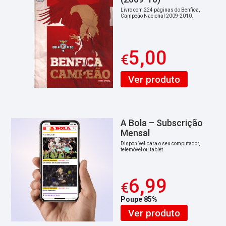
Livro com 224 páginas do Benfica,
Campeão Nacional 2009-2010.
5,00
€
Ver produto
A Bola – Subscrição
Mensal
Disponível para o seu computador,
telemóvel ou tablet
6,99
€
Poupe 85%
Ver produto