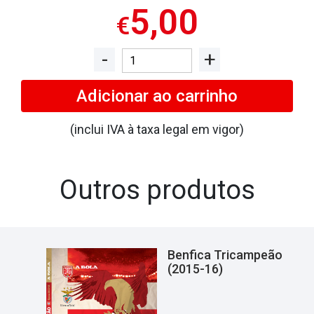
5,00
€
-
+
Quantidade
de
Benfica
Adicionar
ao carrinho
O
Ano
(inclui IVA à taxa legal em vigor)
da
Reconquista
(2018-
Outros produtos
19)
Benfica Tricampeão
(2015-16)