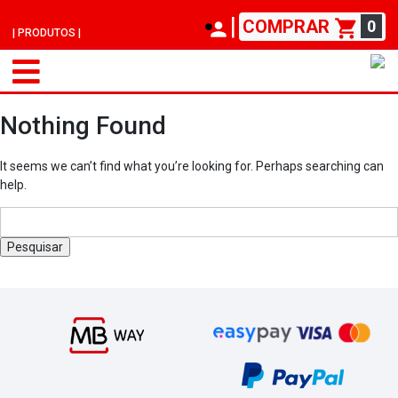
|
COMPRAR
0
| PRODUTOS |
Nothing Found
It seems we can’t find what you’re looking for. Perhaps searching can
help.
Pesquisar
por: